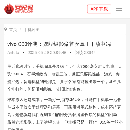
Toggl
navig
首页
手机评测

vivo S30评测：旗舰级影像首次真正下放中端
Antutu
•
2025-05-29 20:09:46
•
阅读
23944
最近这段时间，手机圈真是卷疯了，什么7000毫安时大电池、天
玑9400+、石墨烯散热、电竞三芯，反正只要跟性能、游戏、续
航沾边，备选机型到处都是，几乎各家都能拉出来一个，甚至几
个能打的，但是唯独影像，依旧比较尴尬。
根本原因还是成本，一颗好一点的CMOS，可能在手机单一元器
件成本里仅次于处理器和屏幕，再采用潜望式结构，成本还得更
高，这也就是我们近期看到的部分搭载潜望长焦的机型的困局，
虽然追求影像，上了潜望长焦，但主摄只是一颗1/1.953英寸的小
底传感器。