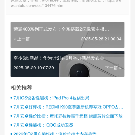
w.antutu.com/doc/134476.htm
荣耀400系列正式发布：全系搭载2亿像素主摄
7200mAh大电池
« 上一篇
2025-05-28 21:00:04
至少6款新品！华为计划在6月举办新品发布会
2025-05-29 10:07:39
下一篇 »
相关推荐
7月iOS设备性能榜：iPad Pro 4被踢出局
7月安卓好评榜：REDMI K90至尊版新机即夺冠 OPPO占据
半壁江山
7月安卓性价比榜：摩托罗拉称霸千元档 旗舰芯片全面下放
7月安卓性能榜：iQOO成功卫冕
2026年Q2用户偏好榜：涨价难挡大内存趋势