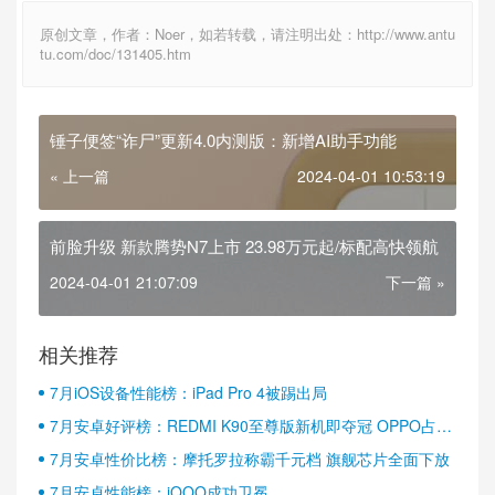
原创文章，作者：Noer，如若转载，请注明出处：http://www.antu
tu.com/doc/131405.htm
锤子便签“诈尸”更新4.0内测版：新增AI助手功能
« 上一篇
2024-04-01 10:53:19
前脸升级 新款腾势N7上市 23.98万元起/标配高快领航
2024-04-01 21:07:09
下一篇 »
相关推荐
7月iOS设备性能榜：iPad Pro 4被踢出局
7月安卓好评榜：REDMI K90至尊版新机即夺冠 OPPO占据
半壁江山
7月安卓性价比榜：摩托罗拉称霸千元档 旗舰芯片全面下放
7月安卓性能榜：iQOO成功卫冕