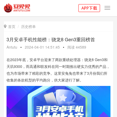
Toggl
navig
首页
历史榜单

3月安卓手机性能榜：骁龙8 Gen3重回榜首
Antutu
•
2024-04-01 14:51:45
•
阅读
44589
在2023年底，安卓平台迎来了两款重磅处理器：骁龙8 Gen3和
天玑9300，而高通和联发科在同一时期推出硬实力优秀的产品，
也为市场带来了精彩的竞争。这里安兔兔也带来了3月份我们所
收集的各款机型的平均跑分，供大家进行了解。