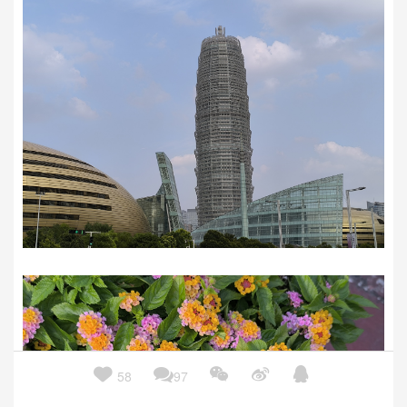





58
97