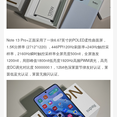
Note 13 Pro+正面采用了一块6.67英寸的POLED柔性曲面屏，
1.5K分辨率 (2712*1220) ，446PPI120Hz刷新率+240Hz触控采
样率，2160Hz瞬时触控采样率全屏亮度500nit，全屏激发
1200nit，局部峰值1800nit低亮度1920Hz高频PWM调光，高亮
度DC调光对比度 5000000:1，12bit色深莱茵节律友好认证，莱
茵低蓝光认证，莱茵无频闪认证。