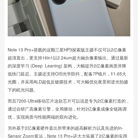
Note 13 Pro+搭载的这颗三星HP3探索版主摄不仅可以2亿像素
超清直出，更支持16in1以2.24um超大融合像素输出。通过最新
的深度学习 (Deep Leaning) 架构，大幅提升2亿像素画质并降
低快门延迟。主摄还支持OIS光学防抖，配备7P镜片，f/1.65大
光圈，并采用ALD超低反镀膜技术，可大幅优化夜景和逆光拍摄
下的眩光问题。
而且7200-Ultra移动芯片这款芯片可以说是专为2亿像素打造的，
通过自研广高像素引擎，全局驱动，针对2亿像素成像全链路调
优，实现画质与性能两端的双向进化。
另外基于2亿像素硬件直出所带来的超高解析力以及先进的In-
Sensor Zoom算法，Note 13 Pro+还大大拓展了2亿像素的实用