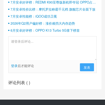
7月安卓好评榜：REDMI K90至尊版新机即夺冠 OPPO占据
半壁江山
7月安卓性价比榜：摩托罗拉称霸千元档 旗舰芯片全面下放
7月安卓性能榜：iQOO成功卫冕
2026年Q2用户偏好榜：涨价难挡大内存趋势
6月安卓好评榜：OPPO K13 Turbo 5G拿下榜首
登录
后才能评论
发表
评论列表 (
)