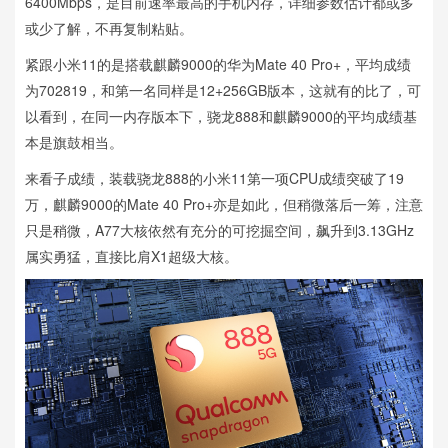
6400Mbps，是目前速率最高的手机内存，详细参数估计都或多
或少了解，不再复制粘贴。
紧跟小米11的是搭载麒麟9000的华为Mate 40 Pro+，平均成绩
为702819，和第一名同样是12+256GB版本，这就有的比了，可
以看到，在同一内存版本下，骁龙888和麒麟9000的平均成绩基
本是旗鼓相当。
来看子成绩，装载骁龙888的小米11第一项CPU成绩突破了19
万，麒麟9000的Mate 40 Pro+亦是如此，但稍微落后一筹，注意
只是稍微，A77大核依然有充分的可挖掘空间，飙升到3.13GHz
属实勇猛，直接比肩X1超级大核。