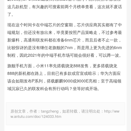
这几款机型，有兴趣的可搜索前两个月榜单查看，这次就不废话
了。
现在这个时间卡在中端芯片的空窗期，芯片供应商其实都有了中
端规划，但还没有放出来，毕竟要按照产品策略走，不过参考最
新爆料，高通和联发科都在准备6nm芯片，而且后者不止一款，
比较惊讶的是没有继任老旗舰的7nm，而是用上更为先进的6nm
制程，因此2021年的中端手机市场可能会很好看，可以蹲一波。
旗舰手机方面，小米11率先搭载骁龙888发售，更多搭载骁龙
888的新机都在路上，目前已有多款或官宣或暗示；华为方面应
该会如期发布P系列，搭载麒麟9000或9000E亮相；至于高端领
域沉寂已久的联发科会有所行动吗？坐等好戏开场。
原创文章，作者：tangzheng，如若转载，请注明出处：http://ww
w.antutu.com/doc/124033.htm