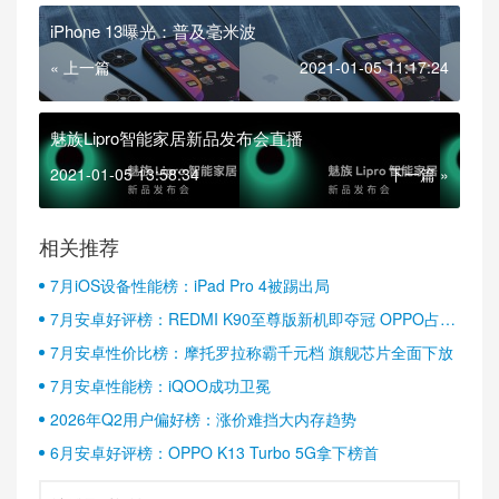
iPhone 13曝光：普及毫米波
« 上一篇
2021-01-05 11:17:24
魅族Lipro智能家居新品发布会直播
2021-01-05 13:58:34
下一篇 »
相关推荐
7月iOS设备性能榜：iPad Pro 4被踢出局
7月安卓好评榜：REDMI K90至尊版新机即夺冠 OPPO占据
半壁江山
7月安卓性价比榜：摩托罗拉称霸千元档 旗舰芯片全面下放
7月安卓性能榜：iQOO成功卫冕
2026年Q2用户偏好榜：涨价难挡大内存趋势
6月安卓好评榜：OPPO K13 Turbo 5G拿下榜首