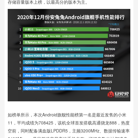
存储容量版本上榜，以最高分的版本为主。
如榜单所示，本次Android旗舰性能榜第一名是最近发售的小米
11，平均成绩为708425，该机全球首发搭载高通骁龙888，热度
空前，同时配备满血版LPDDR5，主频3200MHz、数据传输速率