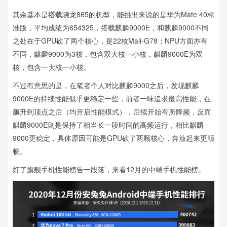
其余基本是搭载骁龙865的机型，能挑出来说的是华为Mate 40标
准版，平均成绩为654325，搭载麒麟9000E，和麒麟9000不同
之处在于GPU砍了两个核心，是22核Mali-G78；NPU方面亦有
不同，麒麟9000为3核，包含双大核一小核，麒麟9000E为双
核，包含一大核一小核。
不过有意思的是，在笔者个人对比麒麟9000之后，发现麒麟
9000E的持续性能似乎更稳定一些，前者一味追求最高性能，在
飙升到顶点之后（均开启性能模式），后续开始有所降频，反而
麒麟9000E则是保持了相当长一段时间的高频运行，相比麒麟
9000更稳定，具体原因可能是GPU砍了两颗核心，奔放起来更顺
畅。
好了旗舰手机性能榜告一段落，来看12月的中端手机性能榜。