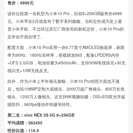
售价：4999元
该价位段第一名机型为小米10 Pro，目前8+256GB版售价4999
元。小米早在2月就发布了数字系列旗舰，当时定价成为史上最
贵小米手机，不过经过其它厂商发布的新机定价，小米10 Pro的
定价似乎就合理了。
配置方面，小米10 Pro采用一块6.77英寸AMOLED曲面屏，刷新
率为90Hz、180Hz采样率，搭载骁龙865，配备LPDDR5内存
+UFS 3.0闪存，电池容量为4500mAh，支持50W有线快充+30无
线闪充+10W无线反充。
此外，作为小米上半年领头旗舰，小米10 Pro拍照方面也不落
后，包括108MP定制大底镜头、2000万超广角镜头、800万长焦
镜头、1200万人像镜头。还支持8K视频拍摄，OIS+EIS双光学超
级防抖，960fps慢动作拍摄等特性。
第二名：vivo NEX 3S 5G 8+256GB
平均成绩：582455
性价比值：116.5