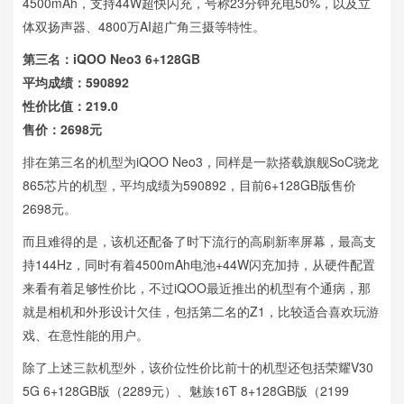
4500mAh，支持44W超快闪充，号称23分钟充电50%，以及立
体双扬声器、4800万AI超广角三摄等特性。
第三名：iQOO Neo3 6+128GB
平均成绩：590892
性价比值：219.0
售价：2698元
排在第三名的机型为iQOO Neo3，同样是一款搭载旗舰SoC骁龙
865芯片的机型，平均成绩为590892，目前6+128GB版售价
2698元。
而且难得的是，该机还配备了时下流行的高刷新率屏幕，最高支
持144Hz，同时有着4500mAh电池+44W闪充加持，从硬件配置
来看有着足够性价比，不过iQOO最近推出的机型有个通病，那
就是相机和外形设计欠佳，包括第二名的Z1，比较适合喜欢玩游
戏、在意性能的用户。
除了上述三款机型外，该价位性价比前十的机型还包括荣耀V30
5G 6+128GB版（2289元）、魅族16T 8+128GB版（2199