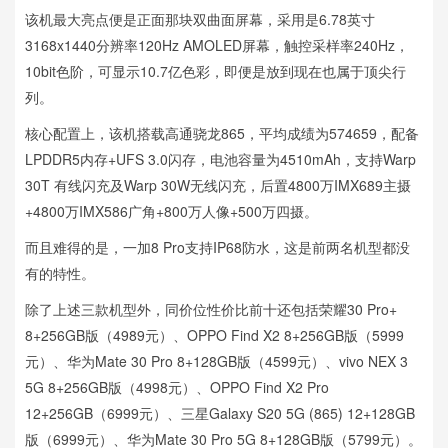
该机最大亮点便是正面那块双曲面屏幕，采用是6.78英寸
3168x1440分辨率120Hz AMOLED屏幕，触控采样率240Hz，
10bit色阶，可显示10.7亿色彩，即便是放到现在也属于顶尖行
列。
核心配置上，该机搭载高通骁龙865，平均成绩为574659，配备
LPDDR5内存+UFS 3.0闪存，电池容量为4510mAh，支持Warp
30T 有线闪充及Warp 30W无线闪充，后置4800万IMX689主摄
+4800万IMX586广角+800万人像+500万四摄。
而且难得的是，一加8 Pro支持IP68防水，这是前两名机型都没
有的特性。
除了上述三款机型外，同价位性价比前十还包括荣耀30 Pro+
8+256GB版（4989元）、OPPO Find X2 8+256GB版（5999
元）、华为Mate 30 Pro 8+128GB版（4599元）、vivo NEX 3
5G 8+256GB版（4998元）、OPPO Find X2 Pro
12+256GB（6999元）、三星Galaxy S20 5G (865) 12+128GB
版（6999元）、华为Mate 30 Pro 5G 8+128GB版（5799元）。