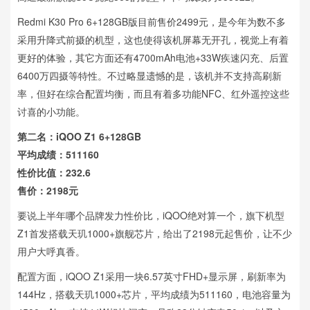
Redmi K30 Pro 6+128GB版目前售价2499元，是今年为数不多
采用升降式前摄的机型，这也使得该机屏幕无开孔，视觉上有着
更好的体验，其它方面还有4700mAh电池+33W疾速闪充、后置
6400万四摄等特性。不过略显遗憾的是，该机并不支持高刷新
率，但好在综合配置均衡，而且有着多功能NFC、红外遥控这些
讨喜的小功能。
第二名：iQOO Z1 6+128GB
平均成绩：511160
性价比值：232.6
售价：2198元
要说上半年哪个品牌发力性价比，iQOO绝对算一个，旗下机型
Z1首发搭载天玑1000+旗舰芯片，给出了2198元起售价，让不少
用户大呼真香。
配置方面，iQOO Z1采用一块6.57英寸FHD+显示屏，刷新率为
144Hz，搭载天玑1000+芯片，平均成绩为511160，电池容量为