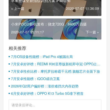
苹果密谋全新指纹识别方案 iPad尝鲜
« 上一篇
2020-07-07 11:36:09
小米POCO新机发布：骁龙720G、6400万四摄
2020-07-07 15:11:17
下一篇 »
相关推荐
7月iOS设备性能榜：iPad Pro 4被踢出局
7月安卓好评榜：REDMI K90至尊版新机即夺冠 OPPO占据
半壁江山
7月安卓性价比榜：摩托罗拉称霸千元档 旗舰芯片全面下放
7月安卓性能榜：iQOO成功卫冕
2026年Q2用户偏好榜：涨价难挡大内存趋势
6月安卓好评榜：OPPO K13 Turbo 5G拿下榜首