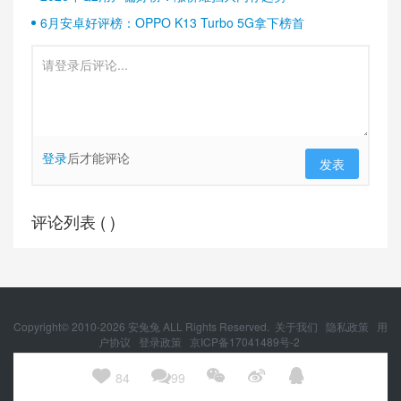
6月安卓好评榜：OPPO K13 Turbo 5G拿下榜首
登录
后才能评论
发表
评论列表 (
)
Copyright© 2010-
2026
安兔兔 ALL Rights Reserved.
关于我们
隐私政策
用
户协议
登录政策
京ICP备17041489号-2
京公网安备 11010502054377号





84
99