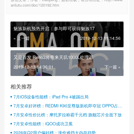
antutu.com/doc/120192.htm
魅族新机预热开启：参与即可获得魅族17
« 上一篇
2019-12-13 11:14:56
又是首发 Reno3将带来天玑1000L处理器
2019-12-13 14:36:01
下一篇 »
相关推荐
7月iOS设备性能榜：iPad Pro 4被踢出局
7月安卓好评榜：REDMI K90至尊版新机即夺冠 OPPO占据
半壁江山
7月安卓性价比榜：摩托罗拉称霸千元档 旗舰芯片全面下放
7月安卓性能榜：iQOO成功卫冕
2026年Q2用户偏好榜：涨价难挡大内存趋势