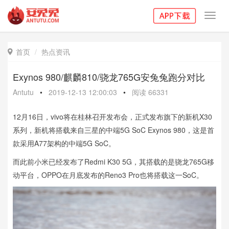
Toggl
navig
首页
热点资讯

Exynos 980/麒麟810/骁龙765G安兔兔跑分对比
Antutu
•
2019-12-13 12:00:03
•
阅读
66331
12月16日，vivo将在桂林召开发布会，正式发布旗下的新机X30
系列，新机将搭载来自三星的中端5G SoC Exynos 980，这是首
款采用A77架构的中端5G SoC。
而此前小米已经发布了Redmi K30 5G，其搭载的是骁龙765G移
动平台，OPPO在月底发布的Reno3 Pro也将搭载这一SoC。