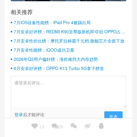
相关推荐
7月iOS设备性能榜：iPad Pro 4被踢出局
7月安卓好评榜：REDMI K90至尊版新机即夺冠 OPPO占据
半壁江山
7月安卓性价比榜：摩托罗拉称霸千元档 旗舰芯片全面下放
7月安卓性能榜：iQOO成功卫冕
2026年Q2用户偏好榜：涨价难挡大内存趋势
6月安卓好评榜：OPPO K13 Turbo 5G拿下榜首
登录
后才能评论
发表





13
20
评论列表 (
)