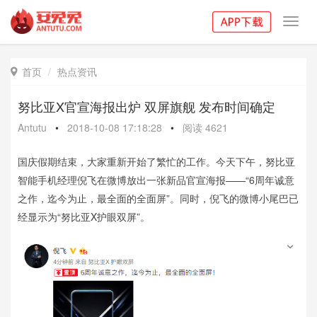
Toggl
navig
首页
热点资讯

努比亚X官宣海报出炉 双屏旗舰 发布时间确定
Antutu
•
2018-10-08 17:18:28
•
阅读
4621
国庆假期结束，大家重新开始了繁忙的工作。今天下午，努比亚
智能手机经理倪飞在微博放出一张新品官宣海报——“6周年诚意
之作，迄今为止，最全面的全面屏”。同时，倪飞的微博小尾巴已
经显示为“努比亚X护眼双屏”。