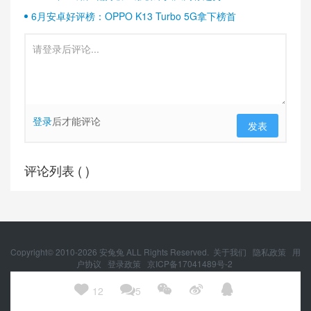
6月安卓好评榜：OPPO K13 Turbo 5G拿下榜首
登录
后才能评论
发表
评论列表 (
)
Copyright© 2010-
2026
安兔兔 ALL Rights Reserved.
关于我们
隐私政策
用
户协议
登录政策
京ICP备17041489号-2
京公网安备 11010502054377号





12
5