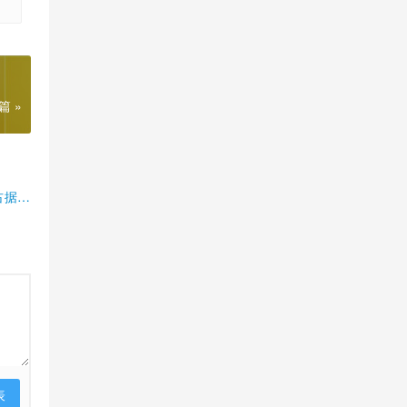
篇 »
占据半
表