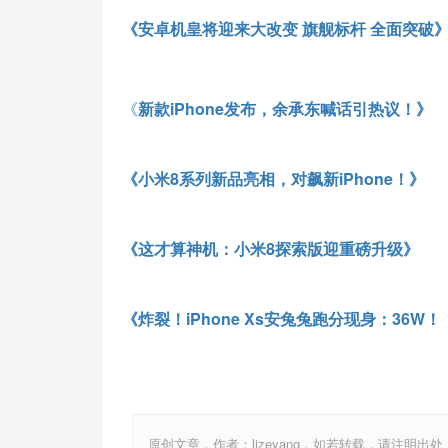
《安卓机皇将迎来大改变 旗舰标杆 全面突破
《
新款iPhone发布，余承东喊话引热议！》
《小米8系列新品亮相，对飙新iPhone！》
《
这才算神机：小米
8
探索版迎重磅升级
》
《炸裂！
iPhone Xs
安兔兔跑分现身：
36W
！
原创文章，作者：lizeyang，如若转载，请注明出处：http://