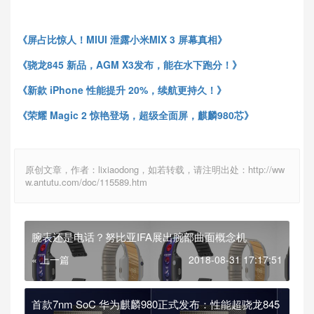
《屏占比惊人！MIUI 泄露小米MIX 3 屏幕真相》
《骁龙845 新品，AGM X3发布，能在水下跑分！》
《新款 iPhone 性能提升 20%，续航更持久！》
《荣耀 Magic 2 惊艳登场，超级全面屏，麒麟980芯
》
原创文章，作者：lixiaodong，如若转载，请注明出处：http://ww
w.antutu.com/doc/115589.htm
腕表还是电话？努比亚IFA展出腕部曲面概念机
« 上一篇
2018-08-31 17:17:51
首款7nm SoC 华为麒麟980正式发布：性能超骁龙845