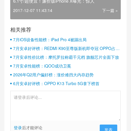
6.1寸/超便宜！廉价版iPhone X曝光：惊人
2017-12-07 11:43:14
下一篇 »
相关推荐
7月iOS设备性能榜：iPad Pro 4被踢出局
7月安卓好评榜：REDMI K90至尊版新机即夺冠 OPPO占据
半壁江山
7月安卓性价比榜：摩托罗拉称霸千元档 旗舰芯片全面下放
7月安卓性能榜：iQOO成功卫冕
2026年Q2用户偏好榜：涨价难挡大内存趋势
6月安卓好评榜：OPPO K13 Turbo 5G拿下榜首
登录
后才能评论
发表