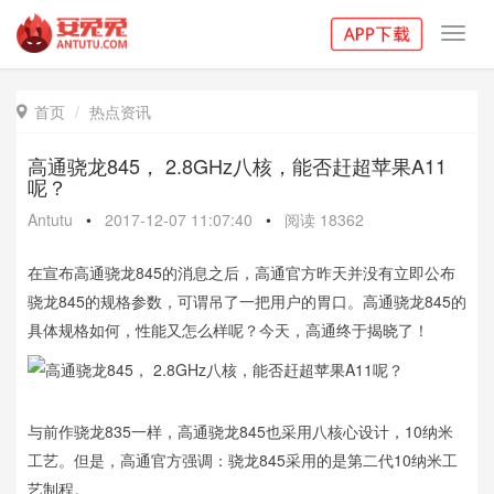
Toggl
navig
首页
热点资讯

高通骁龙845， 2.8GHz八核，能否赶超苹果A11
呢？
Antutu
•
2017-12-07 11:07:40
•
阅读
18362
在宣布高通骁龙845的消息之后，高通官方昨天并没有立即公布
骁龙845的规格参数，可谓吊了一把用户的胃口。高通骁龙845的
具体规格如何，性能又怎么样呢？今天，高通终于揭晓了！
与前作骁龙835一样，高通骁龙845也采用八核心设计，10纳米
工艺。但是，高通官方强调：骁龙845采用的是第二代10纳米工
艺制程。