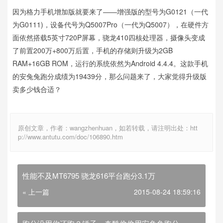
因为格力手机增加版就要来了——增强版的型号为G0121（一代
为G0111)，设备代号为Q5007Pro（一代为Q5007），在硬件方
面依然搭载5英寸720P屏幕，骁龙410四核处理器，摄像头变成
了前置200万+800万后置，手机的存储则升级为2GB
RAM+16GB ROM，运行的系统依然为Android 4.4.4。这款手机
的安兔兔跑分成绩为19439分，那么问题来了，大家觉得升级版
卖多少钱合适？
原创文章，作者：wangzhenhuan，如若转载，请注明出处：htt
p://www.antutu.com/doc/106890.htm
性能不及MT6795 骁龙616平台跑分3.1万
« 上一篇
2015-08-24 18:59:16