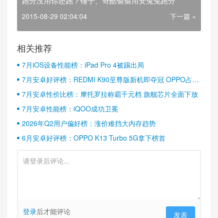
跑分没用你还跑？锤子、奇酷偷偷用安兔兔跑分
2015-08-29 02:04:04
下一篇 »
相关推荐
7月iOS设备性能榜：iPad Pro 4被踢出局
7月安卓好评榜：REDMI K90至尊版新机即夺冠 OPPO占据
半壁江山
7月安卓性价比榜：摩托罗拉称霸千元档 旗舰芯片全面下放
7月安卓性能榜：iQOO成功卫冕
2026年Q2用户偏好榜：涨价难挡大内存趋势
6月安卓好评榜：OPPO K13 Turbo 5G拿下榜首
登录
后才能评论
发表