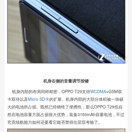
机身右侧的音量调节按键
机身内部的布局同样精密，OPPO T29支持
WCDMA
+GSM双
卡双待以及
Micro SD卡
的扩展。机身内部的大部分体积被一块硕
大的电池所占据。既然已经牺牲了便携性，那么OPPO T29也自
然在电池容量方面占据很大优势，装备3150mAh容量电池，不过
究竟续航能力如何还要看它能否禁得住层层考验了。