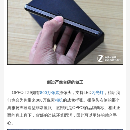
侧边严丝合缝的做工
OPPO T29拥有
800万像素
摄像头，支持LED
闪光灯
，稍后我
们也会为你带来800万像素
相机
的成像样张。摄像头右侧的那个
典雅扬声器造型非常显眼，底部则是OPPO的品牌商标。相比正
面的直上直下，背部的边缘还算圆润，因此可以更好的贴合手
心。