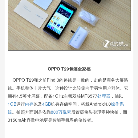
OPPO T29包装全家福
OPPO T29和之前Find 3的路线是一致的，走的是商务大屏路
线。手机整体非常大气，这种设计比较偏向于男性用户群体。它
拥有4.5英寸屏幕，配备1GHz主频双核MT6577
处理器
，辅以
1GB
运行
内存
以及
4GB
机身存储空间，搭载Android4.0
操作系
统
。拍照方面则是依靠
800万像素
后置摄像头实现零秒快拍，而
3150mAh容量电池更是智能手机界的佼佼者。