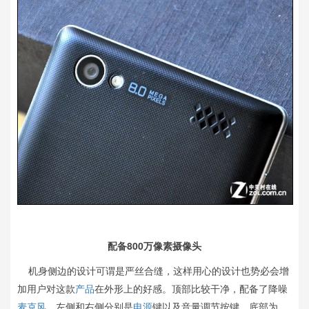
配备800万像素摄像头
机身侧边的设计可谓是严丝合缝，这样用心的设计也势必会增
加用户对这款
产品
在外形上的好感。顶部比较干净，配备了降噪
麦克风
。左侧和右侧分别是
电源
键以及音量调节按键。底部为