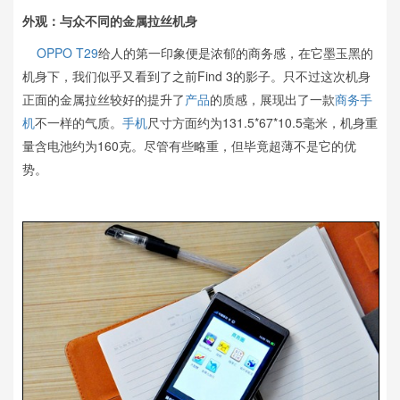
外观：与众不同的金属拉丝机身
OPPO
T29
给人的第一印象便是浓郁的商务感，在它墨玉黑的
机身下，我们似乎又看到了之前Find 3的影子。只不过这次机身
正面的金属拉丝较好的提升了
产品
的质感，展现出了一款
商务手
机
不一样的气质。
手机
尺寸方面约为131.5*67*10.5毫米，机身重
量含电池约为160克。尽管有些略重，但毕竟超薄不是它的优
势。