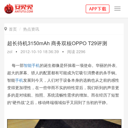
Toggl
navig
首页
热点资讯

超长待机3150mAh 商务双核OPPO T29评测
zol
•
2012-10-10 18:36:39
•
阅读
2296
每一部
智能手机
的诞生都像是怀揣着一项使命。华丽的外表、
超大的屏幕、骄人的配置都有可能成为它吸引消费者的杀手锏。
智能
手机
发展到今天，人们对于设备本身的选购也从之前的感性
变得更加理性，在一些华而不实的特性背后，我们听到的声音更
多的是对续航、拍照、系统流畅性需求的增加。而在经历了短暂
的“硬件战”之后，移动终端领域似乎又回到了当初的平静。