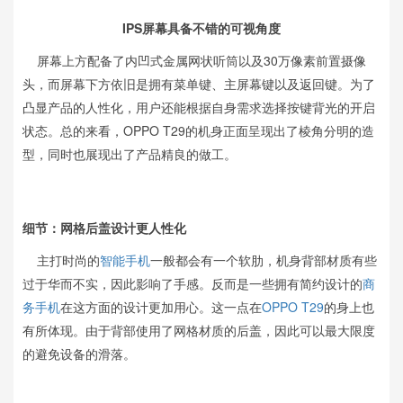
IPS屏幕具备不错的可视角度
屏幕上方配备了内凹式金属网状听筒以及30万像素前置摄像
头，而屏幕下方依旧是拥有菜单键、主屏幕键以及返回键。为了
凸显产品的人性化，用户还能根据自身需求选择按键背光的开启
状态。总的来看，OPPO T29的机身正面呈现出了棱角分明的造
型，同时也展现出了产品精良的做工。
细节：网格后盖设计更人性化
主打时尚的
智能手机
一般都会有一个软肋，机身背部材质有些
过于华而不实，因此影响了手感。反而是一些拥有简约设计的
商
务手机
在这方面的设计更加用心。这一点在
OPPO
T29
的身上也
有所体现。由于背部使用了网格材质的后盖，因此可以最大限度
的避免设备的滑落。